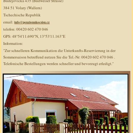
Budějovická 435 (Budweiser Strasse)
384 51 Volary (Wallern)
Tschechische Republik
email:
info@penzionukocsisu.cz
telefon: 00420 602 470 046
GPS: 48°54'11.690"N, 13°53'11.163"E
Information:
"Zur schnelleren Kommunikation die Unterkunfts-Reservierung in der
Sommersaison betreffend nutzen Sie die Tel.-Nr: 00420 602 470 046 .
Telefonische Bestellungen werden schneller und bevorzugt erledigt."