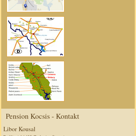
Pension Kocsis - Kontakt
AdmirorGallery 4.5.0
Vasiljevski
Kekeljevic
, author/s
&
.
Libor Kousal