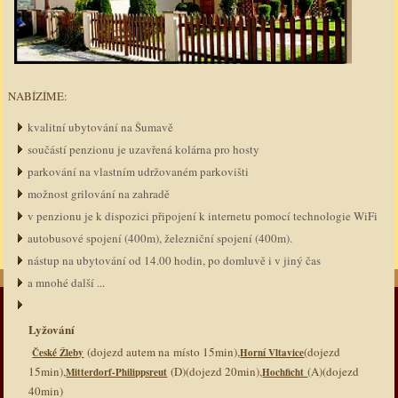
NABÍZÍME:
kvalitní ubytování na Šumavě
součástí penzionu je uzavřená kolárna pro hosty
parkování na vlastním udržovaném parkovišti
možnost grilování na zahradě
v penzionu je k dispozici připojení k internetu pomocí technologie WiFi
autobusové spojení (400m), železniční spojení (400m).
nástup na ubytování od 14.00 hodin, po domluvě i v jiný čas
a mnohé další ...
Lyžování
(dojezd autem na místo 15min),
(dojezd
České Žleby
Horní Vltavice
15min),
(D)(dojezd 20min),
(A)(dojezd
Mitterdorf-Philippsreut
Hochficht
40min)