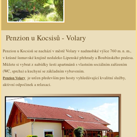
Penzion u Kocsisů - Volary
AdmirorGallery 4.5.0
Vasiljevski
Kekeljevic
, author/s
&
.
Penzion u Kocsisů se nachází v městě Volary v nadmořské výšce 760 m. n. m.,
v krásné šumavské krajině nedaleko Lipenské přehrady a Boubínského pralesa.
Můžete si vybrat z nabídky šesti apartmánů s vlastním sociálním zařízením
(WC, sprcha) a kuchyní se základním vybavením.
je určen především pro hosty vyhledávající kvalitní služby,
Penzion Volary
aktivní odpočinek a relaxaci.